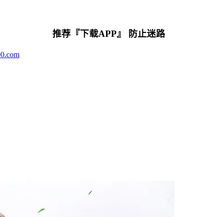
推荐『下载APP』 防止迷路
00.com