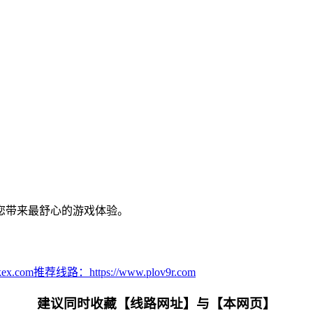
您带来最舒心的游戏体验。
kex.com
推荐线路：
https://www.plov9r.com
建议同时收藏【线路网址】与【本网页】