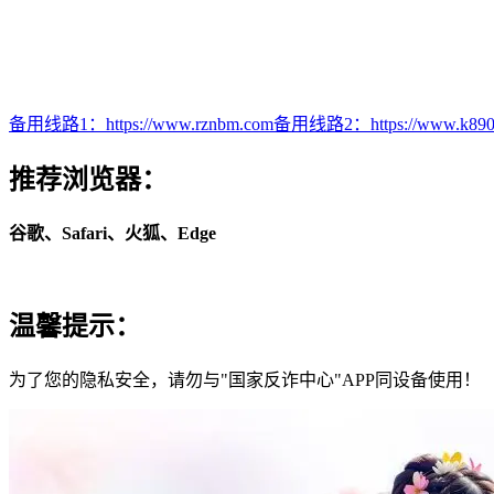
备用线路
1
：
https://www.rznbm.com
备用线路
2
：
https://www.k89
推荐浏览器：
谷歌、Safari、火狐、Edge
温馨提示：
为了您的隐私安全，请勿与"国家反诈中心"APP同设备使用！