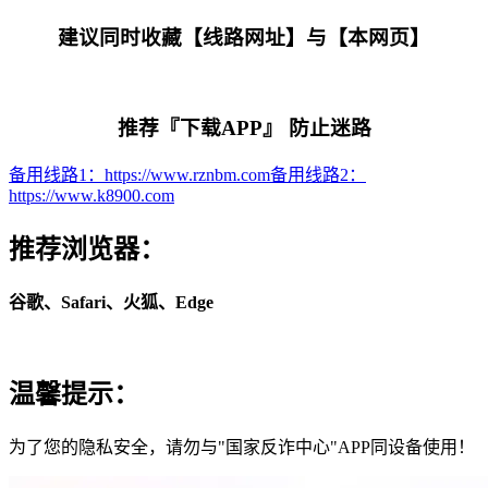
建议同时收藏【线路网址】与【本网页】
推荐『下载APP』 防止迷路
备用线路
1
：
https://www.rznbm.com
备用线路
2
：
https://www.k8900.com
推荐浏览器：
谷歌、Safari、火狐、Edge
温馨提示：
为了您的隐私安全，请勿与"国家反诈中心"APP同设备使用！