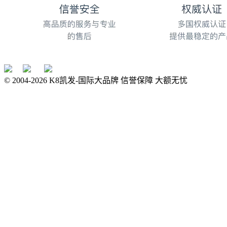
© 2004-
2026
K8凯发-国际大品牌 信誉保障 大额无忧