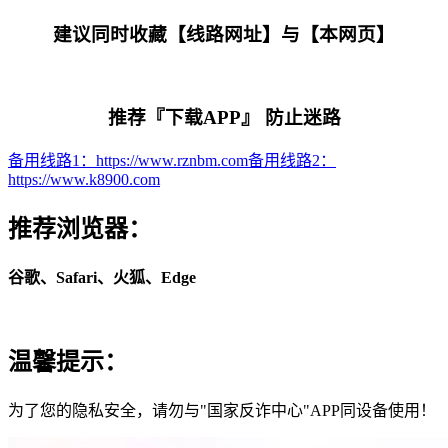
建议同时收藏【线路网址】与【本网页】
推荐『下载APP』 防止迷路
备用线路
1
：
https://www.rznbm.com
备用线路
2
：
https://www.k8900.com
推荐浏览器：
谷歌、Safari、火狐、Edge
温馨提示：
为了您的隐私安全，请勿与"国家反诈中心"APP同设备使用！